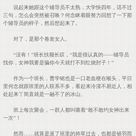
说起来她跟这个辅导员不太熟，大学快四年，话不过
三句，怎么会突然被召唤？何念眯着眼努力回想了一下那
个辅导员的样子，然后想起来了。
对了，是那个卷发女人。
“没有！”班长扶额长叹，“我是很认真的——辅导员
找你，女神我要是骗你今天就打不到红烧肘子！”
作为一个班长，曹学铭也是一口老血梗在喉头，平日
里何念就跟班里的人联系不多，看起来冷漠不易近人，相
处起来丫简直就是一融不了的冰山。
班上每次聚会，一群人都叫嚷着“敢不敢约女神出来
一次”！
然而……就算是派了班里的帅草过去，也都是铩羽而