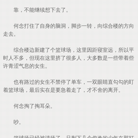
靠，不能继续想下去了。
何念打住了自身的脑洞，脚步一转，向综合楼的方向
走去。
综合楼边新建了个篮球场，这里因距寝室远，所以平
时人不多，但现在这里挤了很多人，大多数是一些带着些
许青涩气息的女生。
也有路过的女生不禁停了单车，一双眼睛直勾勾的盯
着篮球场，最后实在是要急着走了，才不舍的离开。
何念掏了掏耳朵。
吵。