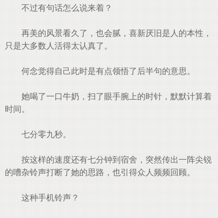
不过有句话怎么说来着？
再美的风景看久了，也会腻，喜新厌旧是人的本性，
只是大多数人活得太认真了。
何念觉得自己此时是有点领悟了后半句的意思。
她喝了一口牛奶，扫了眼手腕上的时针，默默计算着
时间。
七分零九秒。
按这样的速度还有七分钟到宿舍，突然传出一阵尖锐
的嘈杂铃声打断了她的思路，也引得众人频频回顾。
这种手机铃声？