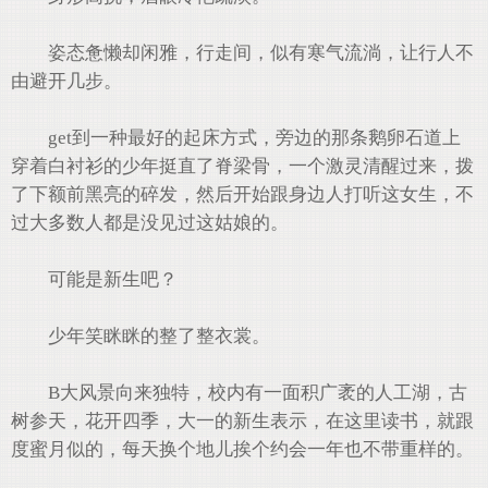
姿态惫懒却闲雅，行走间，似有寒气流淌，让行人不
由避开几步。
get到一种最好的起床方式，旁边的那条鹅卵石道上
穿着白衬衫的少年挺直了脊梁骨，一个激灵清醒过来，拨
了下额前黑亮的碎发，然后开始跟身边人打听这女生，不
过大多数人都是没见过这姑娘的。
可能是新生吧？
少年笑眯眯的整了整衣裳。
B大风景向来独特，校内有一面积广袤的人工湖，古
树参天，花开四季，大一的新生表示，在这里读书，就跟
度蜜月似的，每天换个地儿挨个约会一年也不带重样的。