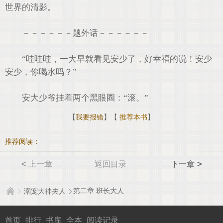
世界的清影。
－－－－－－题外话－－－－－－
“哇哇哇，一大早就看见安少了，好幸福的说！安少
安少，你喝水吗？”
安大少爷挂着两个黑眼圈：“滚。”
【
我要报错
】【
推荐本书
】
推荐阅读：
<
上一章
返回目录
下一章
>
第二章 班长大人
溺宠大神夫人
首页
排行
书库
全本
阅读记录