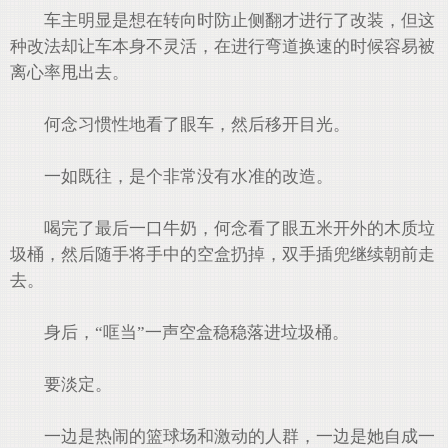
车主明显是想在转向时防止侧翻才进行了改装，但这
种改法却让车本身不灵活，在进行弯道换速的时候容易被
离心率甩出去。
何念习惯性地看了眼车，然后移开目光。
一如既往，是个非常没有水准的改造。
喝完了最后一口牛奶，何念看了眼五米开外的木质垃
圾桶，然后随手将手中的空盒扔掉，双手插兜继续朝前走
去。
身后，“哐当”一声空盒稳稳落进垃圾桶。
要淡定。
一边是热闹的篮球场和激动的人群，一边是她自成一