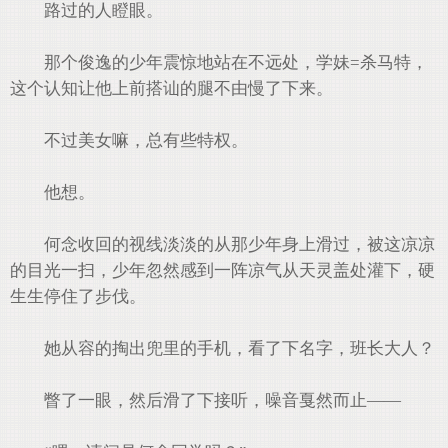
路过的人瞪眼。
那个俊逸的少年震惊地站在不远处，学妹=杀马特，
这个认知让他上前搭讪的腿不由慢了下来。
不过美女嘛，总有些特权。
他想。
何念收回的视线淡淡的从那少年身上滑过，被这凉凉
的目光一扫，少年忽然感到一阵凉气从天灵盖处灌下，硬
生生停住了步伐。
她从容的掏出兜里的手机，看了下名字，班长大人？
瞥了一眼，然后滑了下接听，噪音戛然而止——