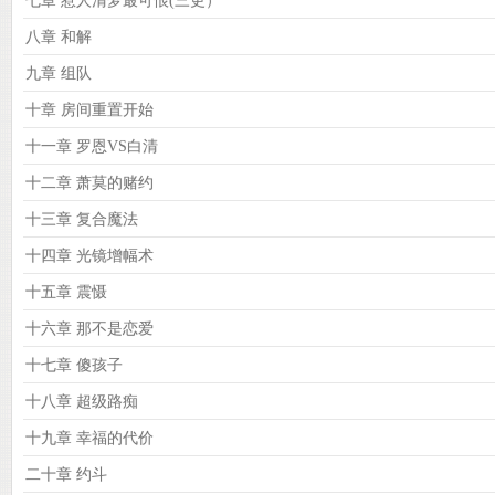
七章 惹人清梦最可恨(三更）
八章 和解
九章 组队
十章 房间重置开始
十一章 罗恩VS白清
十二章 萧莫的赌约
十三章 复合魔法
十四章 光镜增幅术
十五章 震慑
十六章 那不是恋爱
十七章 傻孩子
十八章 超级路痴
十九章 幸福的代价
二十章 约斗