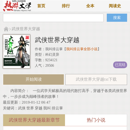
首页
排行
全本
阅读史
武侠世界大穿越
武侠世界大穿越
作者：
我叫排云掌
【
我叫排云掌全部小说
】
类型：科幻灵异
字数：9234121
已完结
人气：29506
开始阅读
武侠世界大穿越txt下载
内容简介： 一位武学天赋极高的现代散打高手，穿越于各类武侠世界
中，一步步成为颠峰强者的故事！
最后更新：2019-01-12 06:47
关键词：
武侠
世界
穿越
我叫
排云掌
武侠世界大穿越最新章节
热门小说