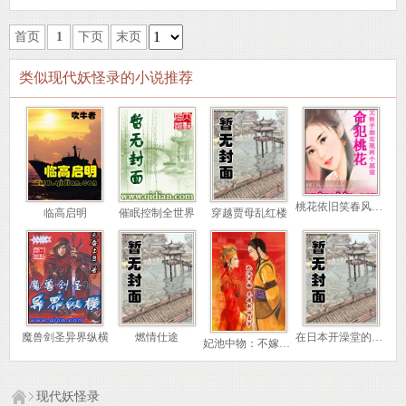
首页
1
下页
末页
类似现代妖怪录的小说推荐
桃花依旧笑春风（又名命犯桃花）
临高启明
催眠控制全世界
穿越贾母乱红楼
魔兽剑圣异界纵横
燃情仕途
在日本开澡堂的日子
妃池中物：不嫁断袖王爷
现代妖怪录