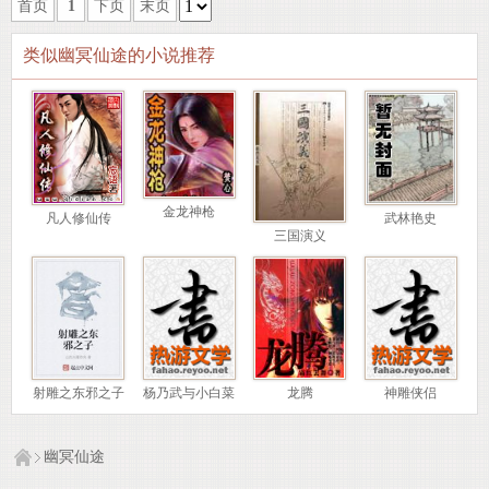
首页
1
下页
末页
类似幽冥仙途的小说推荐
金龙神枪
凡人修仙传
武林艳史
三国演义
射雕之东邪之子
杨乃武与小白菜
神雕侠侣
龙腾
幽冥仙途