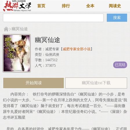
首页
排行
全本
阅读史
幽冥仙途
幽冥仙途
作者：
减肥专家
【
减肥专家全部小说
】
类型：仙侠武侠
字数：1447512
已完结
人气：373075
开始阅读
幽冥仙途txt下载
内容简介： 铁打你号的猡嘶深情告白“《幽冥仙途》的一小步，是奇
幻小说的一大步。”——第一个在月球上跌倒的太空人，阿母失撞如是说“我
觉得看了《幽冥仙途》脑子就变好了，每次考试都是一百分。”——庙街撒
尿牛丸爱好者阿呆“《幽冥仙途》：本世纪最佳奇幻小说。”——《屎袋》杂
志书评五颗星
是的，在各界的好评中，减肥专家本年度力作——《幽冥仙途》，正式跟